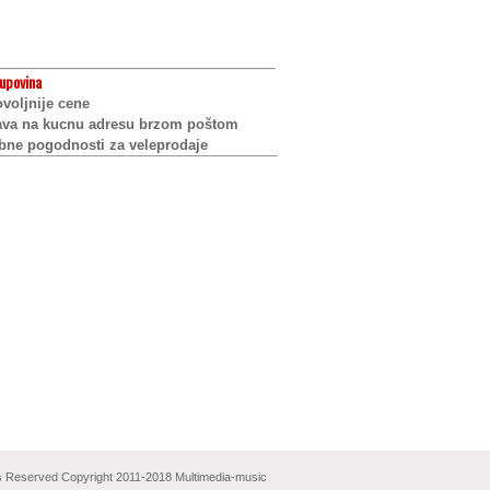
upovina
voljnije cene
ava na kucnu adresu brzom poštom
bne pogodnosti za veleprodaje
ts Reserved Copyright 2011-2018 Multimedia-music