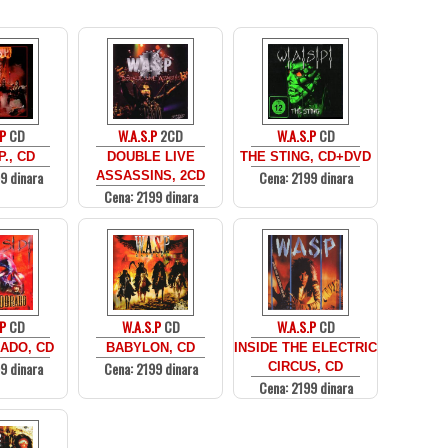
P
CD
W.A.S.P
2CD
W.A.S.P
CD
P., CD
DOUBLE LIVE
THE STING, CD+DVD
9 dinara
Cena: 2199 dinara
ASSASSINS, 2CD
Cena: 2199 dinara
P
CD
W.A.S.P
CD
W.A.S.P
CD
ADO, CD
BABYLON, CD
INSIDE THE ELECTRIC
9 dinara
Cena: 2199 dinara
CIRCUS, CD
Cena: 2199 dinara