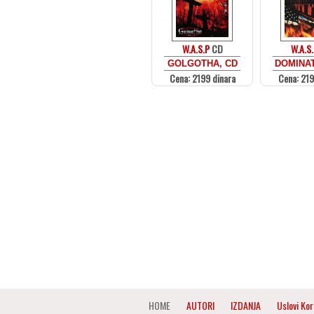
W.A.S.P
CD
W.A.S.
GOLGOTHA, CD
DOMINAT
Cena: 2199 dinara
Cena: 219
HOME
AUTORI
IZDANJA
Uslovi Kor