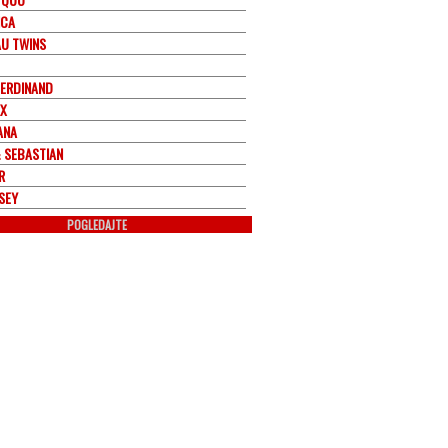
ICA
U TWINS
FERDINAND
X
ANA
& SEBASTIAN
R
SEY
POGLEDAJTE