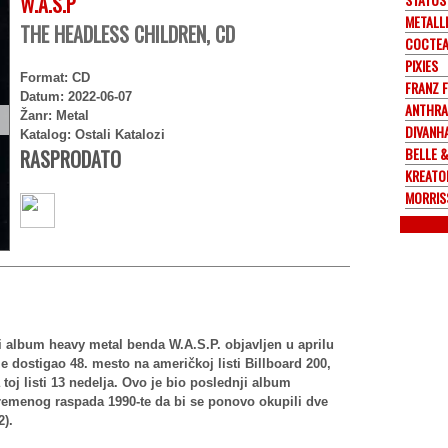
W.A.S.P
METALL
THE HEADLESS CHILDREN, CD
COCTEA
PIXIES
Format: CD
FRANZ 
Datum: 2022-06-07
ANTHRA
Žanr: Metal
DIVANH
Katalog: Ostali Katalozi
BELLE 
RASPRODATO
KREATO
MORRIS
ki album heavy metal benda W.A.S.P. objavljen u aprilu
e dostigao 48. mesto na američkoj listi Billboard 200,
 toj listi 13 nedelja. Ovo je bio poslednji album
vremenog raspada 1990-te da bi se ponovo okupili dve
2).