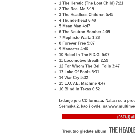
1 The Heretic (The Lost Child) 7:21
2 The Real Me 3:19
3 The Headless Children 5:45
4 Thunderhead 6:48
5 Mean Man 4:47
6 The Neutron Bomber 4:09
7 Mephisto Waltz 1:28
8 Forever Free 5:07
9 Maneater 4:46
10 Rebel In The F.D.G. 5:07
11 Locomotive Breath 2:59
12 For Whom The Bell Tolls 3:47
13 Lake Of Fools 5:31
14 War Cry 5:32
15 L.O.V.E. Machine 4:47
16 Blind In Texas 6:52
Izdanje je u CD formatu. Nalazi se u p
Sremska 2, kao i ovde, na www.multime
(OSTALI) A
THE HEADLE
Trenutno gledate album: