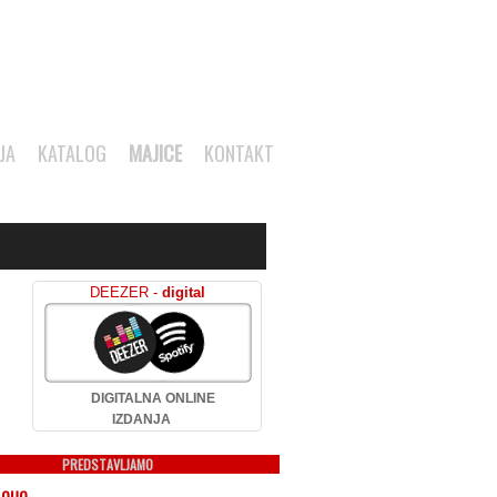
JA
KATALOG
MAJICE
KONTAKT
DEEZER -
digital
DIGITALNA ONLINE
IZDANJA
PREDSTAVLJAMO
 QUO