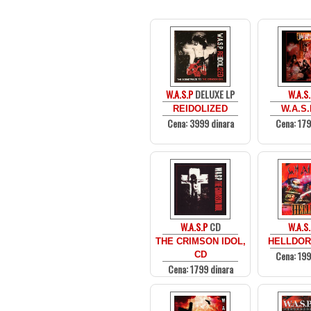
W.A.S.P
DELUXE LP
W.A.S.
REIDOLIZED
W.A.S.
Cena: 3999 dinara
Cena: 179
W.A.S.P
CD
W.A.S.
THE CRIMSON IDOL,
HELLDOR
Cena: 199
CD
Cena: 1799 dinara