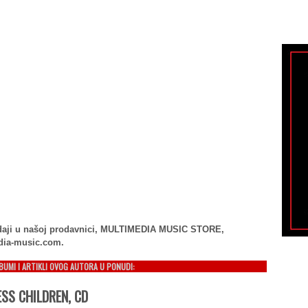
rodaji u našoj prodavnici, MULTIMEDIA MUSIC STORE,
dia-music.com.
LBUMI I ARTIKLI OVOG AUTORA U PONUDI:
SS CHILDREN, CD