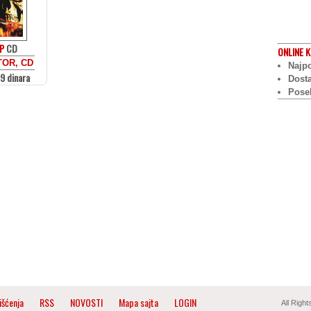
P
CD
ONLINE
K
OR, CD
Najpo
9 dinara
Dost
Pose
išćenja
RSS
NOVOSTI
Mapa sajta
LOGIN
All Righ