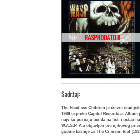
RASPRODATO!!!
Sadržaj:
The Headless Children je četvrti studijs
1989-te preko Capitol Records-a. Album j
najvišu poziciju benda na listi i ostao na
W.A.S.P.-A-a objavljen pre njihovog pri
godine kasnije za The Crimson Idol (199