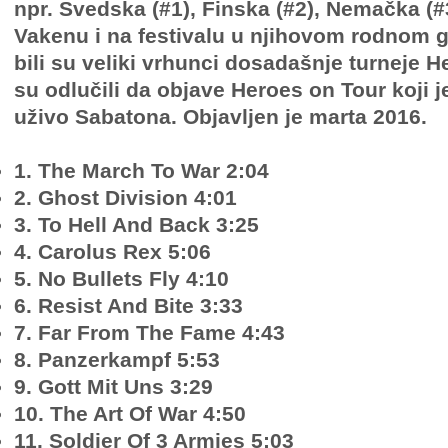
npr. Švedska (#1), Finska (#2), Nemačka (#
Vakenu i na festivalu u njihovom rodnom 
bili su veliki vrhunci dosadašnje turneje 
su odlučili da objave Heroes on Tour koji j
uživo Sabatona. Objavljen je marta 2016.
1. The March To War 2:04
2. Ghost Division 4:01
3. To Hell And Back 3:25
4. Carolus Rex 5:06
5. No Bullets Fly 4:10
6. Resist And Bite 3:33
7. Far From The Fame 4:43
8. Panzerkampf 5:53
9. Gott Mit Uns 3:29
10. The Art Of War 4:50
11. Soldier Of 3 Armies 5:03