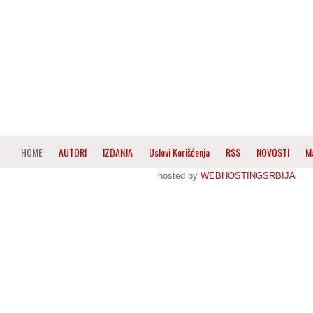
HOME
AUTORI
IZDANJA
Uslovi Korišćenja
RSS
NOVOSTI
M
hosted by
WEBHOSTINGSRBIJA