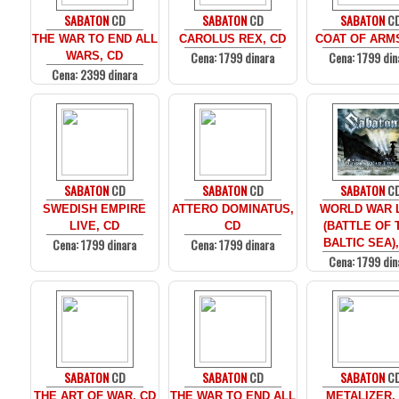
SABATON
CD
SABATON
CD
SABATON
C
THE WAR TO END ALL
CAROLUS REX, CD
COAT OF ARMS
Cena: 1799 dinara
Cena: 1799 din
WARS, CD
Cena: 2399 dinara
SABATON
CD
SABATON
CD
SABATON
C
SWEDISH EMPIRE
ATTERO DOMINATUS,
WORLD WAR 
LIVE, CD
CD
(BATTLE OF 
Cena: 1799 dinara
Cena: 1799 dinara
BALTIC SEA)
Cena: 1799 din
SABATON
CD
SABATON
CD
SABATON
C
THE ART OF WAR, CD
THE WAR TO END ALL
METALIZER,