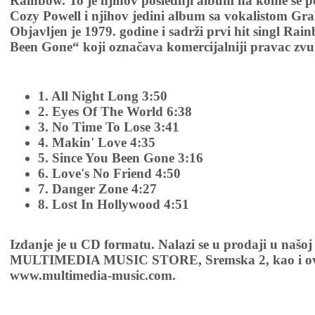
Rainbow. To je njihov poslednji album na kome se p
Cozy Powell i njihov jedini album sa vokalistom G
Objavljen je 1979. godine i sadrži prvi hit singl Ra
Been Gone“ koji označava komercijalniji pravac zv
1. All Night Long 3:50
2. Eyes Of The World 6:38
3. No Time To Lose 3:41
4. Makin' Love 4:35
5. Since You Been Gone 3:16
6. Love's No Friend 4:50
7. Danger Zone 4:27
8. Lost In Hollywood 4:51
Izdanje je u CD formatu. Nalazi se u prodaji u našoj
MULTIMEDIA MUSIC STORE, Sremska 2, kao i ov
www.multimedia-music.com.