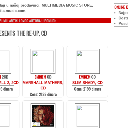
rodaji u našoj prodavnici, MULTIMEDIA MUSIC STORE,
ONLINE
K
dia-music.com.
Najpo
Dost
LBUMI I ARTIKLI OVOG AUTORA U PONUDI:
Pose
SENTS THE RE-UP, CD
M
2CD
EMINEM
CD
EMINEM
CD
LL 2, 2CD
MARSHALL MATHERS,
SLIM SHADY, CD
9 dinara
Cena: 2199 dinara
CD
Cena: 2199 dinara