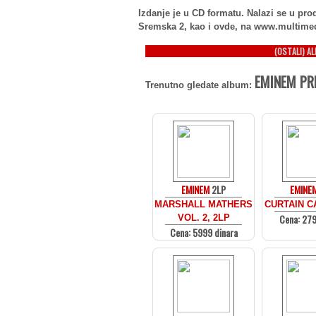
Izdanje je u CD formatu. Nalazi se u p
Sremska 2, kao i ovde, na www.multime
(OSTALI) A
EMINEM PRE
Trenutno gledate album:
EMINEM
2LP
EMINE
MARSHALL MATHERS
CURTAIN CA
Cena: 279
VOL. 2, 2LP
Cena: 5999 dinara