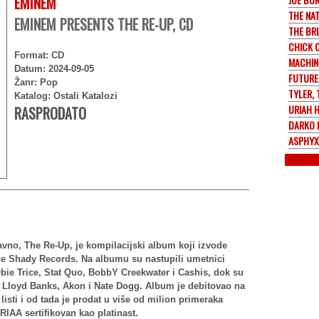
EMINEM
THE NA
EMINEM PRESENTS THE RE-UP, CD
THE BR
CHICK 
Format: CD
MACHIN
Datum: 2024-09-05
FUTURE
Žanr: Pop
TYLER,
Katalog: Ostali Katalozi
URIAH 
RASPRODATO
DARKO 
ASPHYX
vno, The Re-Up, je kompilacijski album koji izvode
uće Shady Records. Na albumu su nastupili umetnici
ie Trice, Stat Quo, BobbY Creekwater i Cashis, dok su
u Lloyd Banks, Akon i Nate Dogg. Album je debitovao na
sti i od tada je prodat u više od milion primeraka
IAA sertifikovan kao platinast.