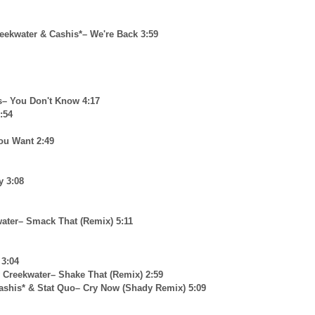
eekwater & Cashis*– We're Back 3:59
s– You Don't Know 4:17
:54
ou Want 2:49
y 3:08
ater– Smack That (Remix) 5:11
3:04
Creekwater– Shake That (Remix) 2:59
Cashis* & Stat Quo– Cry Now (Shady Remix) 5:09