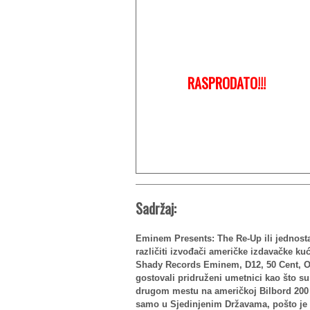
RASPRODATO!!!
Sadržaj:
Eminem Presents: The Re-Up ili jednosta
različiti izvođači američke izdavačke k
Shady Records Eminem, D12, 50 Cent, Ob
gostovali pridruženi umetnici kao što s
drugom mestu na američkoj Bilbord 200 li
samo u Sjedinjenim Državama, pošto je R