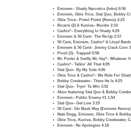
Eminem– Shady Narcotics (Intro) 0:56
Eminem, Obie Trice, Stat Quo, Bobby Cr
Obie Trice– Pistol Pistol (Remix) 2:25
Bizarre (2) & Kuniva– Murder 2:10
Cashis*– Everything Is Shady 4:29
Eminem & 50 Cent– The Re-Up 2:57
50 Cent, Eminem, Cashis* & Lloyd Bank
Eminem & 50 Cent– Jimmy Crack Corn 3
Proof (3)– Trapped 0:58
Mr. Porter & Swifty Mc Vay*– Whatever Y
Cashis*– Talkin' All That 4:05
Stat Quo– By My Side 4:06
Obie Trice & Cashis*– We Ride For Shad
Bobby Creekwater– There He Is 4:25
Stat Quo– Tryin' Ta Win 3:52
Akon featuring Stat Quo & Bobby Creekw
Eminem– Public Enemy #1 1:54
Stat Quo– Get Low 3:19
50 Cent– Ski Mask Way (Eminem Remix) 
Nate Dogg, Eminem, Obie Trice & Bobby 
Obie Trice, Kuniva, Bobby Creekwater, 
Eminem– No Apologies 4:18