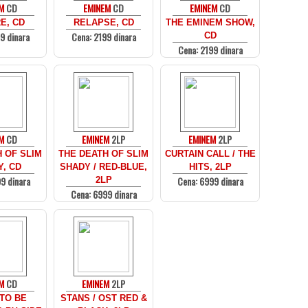
EM
CD
EMINEM
CD
EMINEM
CD
E, CD
RELAPSE, CD
THE EMINEM SHOW,
9 dinara
Cena: 2199 dinara
CD
Cena: 2199 dinara
EM
CD
EMINEM
2LP
EMINEM
2LP
 OF SLIM
THE DEATH OF SLIM
CURTAIN CALL / THE
, CD
SHADY / RED-BLUE,
HITS, 2LP
9 dinara
Cena: 6999 dinara
2LP
Cena: 6999 dinara
EM
CD
EMINEM
2LP
TO BE
STANS / OST RED &