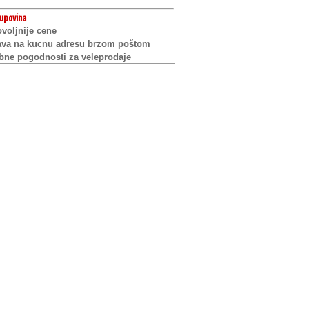
upovina
voljnije cene
ava na kucnu adresu brzom poštom
bne pogodnosti za veleprodaje