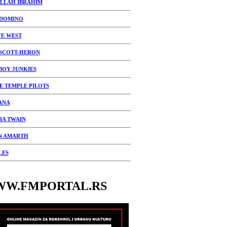
LLAH IBRAHIM
 DOMINO
E WEST
 SCOTT-HERON
OY JUNKIES
E TEMPLE PILOTS
ANA
IA TWAIN
N AMARTH
LES
W.FMPORTAL.RS