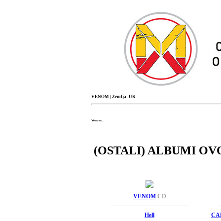
VENOM
| Zemlja: UK
Venom...
(OSTALI) ALBUMI OV
VENOM
CD
Hell
CA