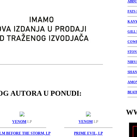
ABDU
FATS
KANY
GILL
COWB
STON
NIRV
SHAN
AMO
OG AUTORA U PONUDI:
BEAT
WW
VENOM
LP
VENOM
LP
LM BEFORE THE STORM, LP
PRIME EVIL, LP