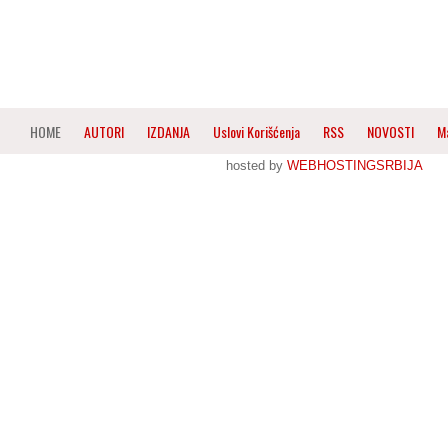
HOME
AUTORI
IZDANJA
Uslovi Korišćenja
RSS
NOVOSTI
M
hosted by
WEBHOSTINGSRBIJA