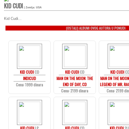
KID CUDI
| Zemlja: USA
Kid Cudi...
(OSTALI) ALBUMI OVOG AUTORA U PONUDI:
KID CUDI
CD
KID CUDI
CD
KID CUDI
C
INDICUD
MAN ON THE MOON: THE
MAN ON THE MOON
END OF DAY, CD
LEGEND OF MR. RA
Cena: 1999 dinara
Cena: 2199 dinara
Cena: 2199 din
KID CUDI
LP
KID CUDI
CD
KID CUDI
2L