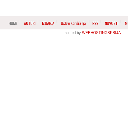
HOME
AUTORI
IZDANJA
Uslovi Korišćenja
RSS
NOVOSTI
M
hosted by
WEBHOSTINGSRBIJA