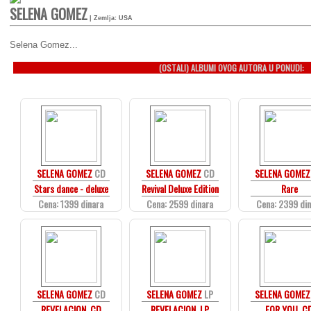
SELENA GOMEZ
| Zemlja: USA
Selena Gomez...
(OSTALI) ALBUMI OVOG AUTORA U PONUDI:
SELENA GOMEZ
CD
SELENA GOMEZ
CD
SELENA GOMEZ
Stars dance - deluxe
Revival Deluxe Edition
Rare
Cena: 1399 dinara
Cena: 2599 dinara
Cena: 2399 di
SELENA GOMEZ
CD
SELENA GOMEZ
LP
SELENA GOMEZ
REVELACION, CD
REVELACION, LP
FOR YOU, C