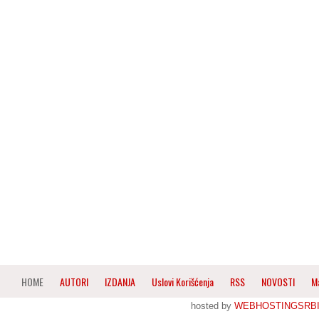
HOME
AUTORI
IZDANJA
Uslovi Korišćenja
RSS
NOVOSTI
M
hosted by
WEBHOSTINGSRBI