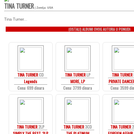
TINA TURNER
| Zemlja: USA
Tina Turner...
(OSTALI) ALBUMI OVOG AUTORA U PONUDI:
TINA TURNER
CD
TINA TURNER
LP
TINA TURNER
Legends
MORE, LP
PRIVATE DANCER
Cena: 699 dinara
Cena: 3799 dinara
Cena: 3599 di
TINA TURNER
2LP
TINA TURNER
3CD
TINA TURNER
2
SIMPLY THE BEST, 2LP
THE PLATINUM
FOREIGN AFFAIR