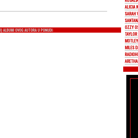
ALICIA 
SARAH 
SANTAN
OZZY O
I) ALBUMI OVOG AUTORA U PONUDI:
TAYLOR
MOTLEY
MILES D
RADIOH
ARETHA