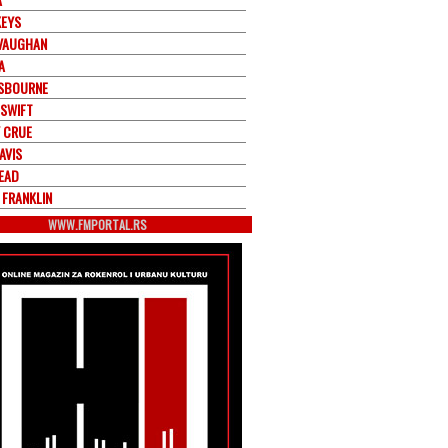
KEYS
VAUGHAN
A
SBOURNE
 SWIFT
 CRUE
AVIS
EAD
 FRANKLIN
WWW.FMPORTAL.RS