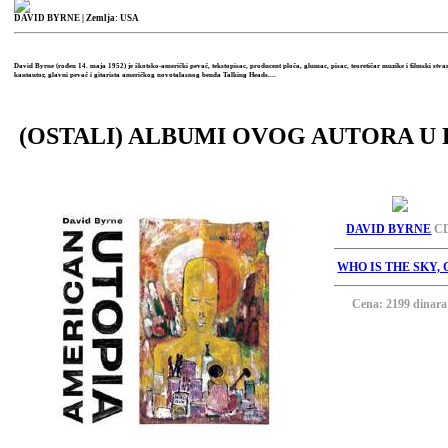
DAVID BYRNE
| Zemlja: USA
David Byrne (rođen 14. maja 1952) je škotsko-američki pevač, tekstopisac, producent ploča, glumac, pisac, teoretičar muzike i filmski stvar
kantautor, glavni pevač i gitarista američkog novotalasnog benda Talking Heads....
(OSTALI) ALBUMI OVOG AUTORA U 
DAVID BYRNE
C
WHO IS THE SKY, 
Cena: 2199 dinara