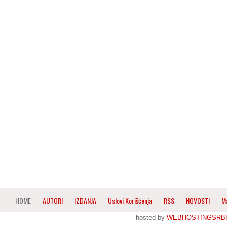
HOME
AUTORI
IZDANJA
Uslovi Korišćenja
RSS
NOVOSTI
M
hosted by
WEBHOSTINGSRBI