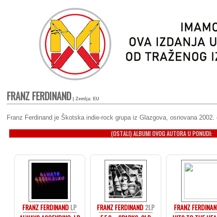
FRANZ FERDINAND
| Zemlja: EU
Franz Ferdinand je Škotska indie-rock grupa iz Glazgova, osnovana 2002. g
(OSTALI) ALBUMI OVOG AUTORA U PONUDI:
FRANZ FERDINAND
LP
FRANZ FERDINAND
2LP
FRANZ FERDINA