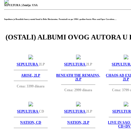
SEPULTURA
| Zemlja: USA
Sepultura je Brazilski heavy-metal bend iz Belo Horizontea. Formirali su ga 1984. godine braća Max and Igor Cavalera....
(OSTALI) ALBUMI OVOG AUTORA U 
SEPULTURA
2LP
SEPULTURA
2LP
SEPULTU
ARISE, 2LP
BENEATH THE REMAINS,
CHAOS AD EX
2LP
2LP
Cena: 3399 dinara
Cena: 2999 dinara
Cena: 3799 
SEPULTURA
CD
SEPULTURA
2LP
SEPULTU
NATION, CD
NATION, 2LP
LIVE IN SAO
CD+DV