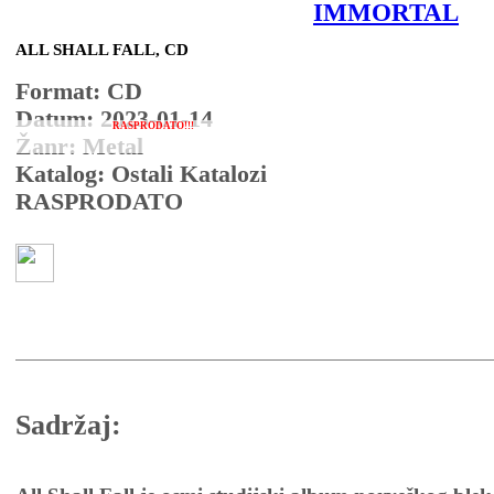
IMMORTAL
ALL SHALL FALL, CD
Format: CD
Datum: 2023-01-14
RASPRODATO!!!
Žanr: Metal
Katalog: Ostali Katalozi
RASPRODATO
Sadržaj: