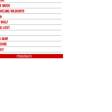
E MODE
AVELING WILBURYS
NA
 WOLF
SE LOST
S JAAR
OORE
OUT
POGLEDAJTE