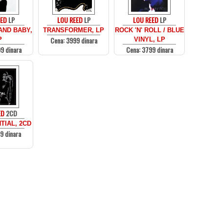
EED
LP
LOU REED
LP
LOU REED
LP
AND BABY,
TRANSFORMER, LP
ROCK 'N' ROLL / BLUE
Cena: 3999 dinara
P
VINYL, LP
9 dinara
Cena: 3799 dinara
ED
2CD
TIAL, 2CD
9 dinara