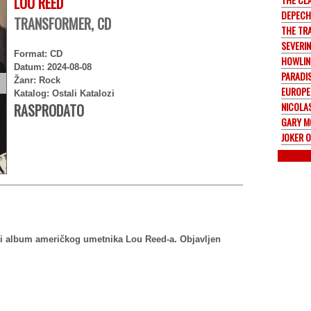
LOU REED
DEPECH
TRANSFORMER, CD
THE TR
SEVERI
Format: CD
HOWLIN
Datum: 2024-08-08
PARADI
Žanr: Rock
EUROPE
Katalog: Ostali Katalozi
NICOLA
RASPRODATO
GARY M
JOKER 
ski album američkog umetnika Lou Reed-a. Objavljen