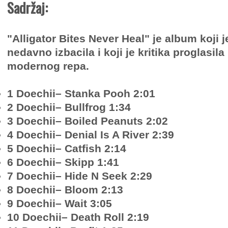
Sadržaj:
"Alligator Bites Never Heal" je album koji 
nedavno izbacila i koji je kritika proglasi
modernog repa.
1 Doechii– Stanka Pooh 2:01
2 Doechii– Bullfrog 1:34
3 Doechii– Boiled Peanuts 2:02
4 Doechii– Denial Is A River 2:39
5 Doechii– Catfish 2:14
6 Doechii– Skipp 1:41
7 Doechii– Hide N Seek 2:29
8 Doechii– Bloom 2:13
9 Doechii– Wait 3:05
10 Doechii– Death Roll 2:19