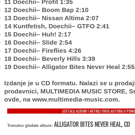
11 Doechii– Profit 1:35
12 Doechii– Boom Bap 2:10
13 Doechii– Nissan Altima 2:07
14 Kuntfetish, Doechii– GTFO 2:41
15 Doechii– Huh! 2:17
16 Doechii– Slide 2:54
17 Doechii– Fireflies 4:26
18 Doechii– Beverly Hills 3:39
19 Doechii– Alligator Bites Never Heal 2:55
Izdanje je u CD formatu. Nalazi se u prodaj
prodavnici, MULTIMEDIA MUSIC STORE, Sr
ovde, na www.multimedia-music.com.
(OSTALI) ALBUMI I ARTIKLI OVOG AUTORA U PONU
ALLIGATOR BITES NEVER HEAL, CD
Trenutno gledate album: