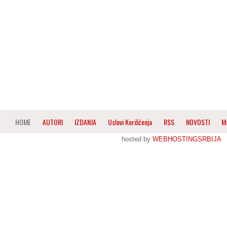
HOME
AUTORI
IZDANJA
Uslovi Korišćenja
RSS
NOVOSTI
M
hosted by
WEBHOSTINGSRBIJA