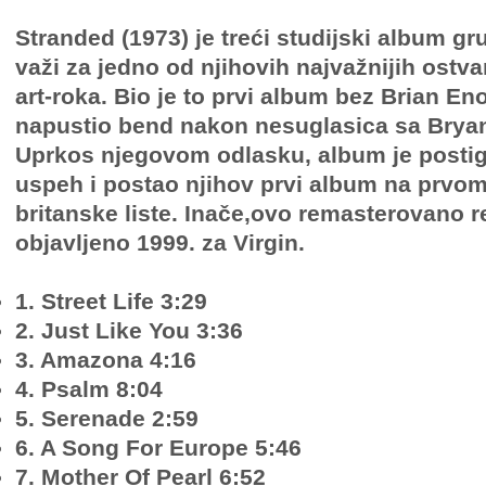
Stranded (1973) je treći studijski album g
važi za jedno od njihovih najvažnijih ostvar
art-roka. Bio je to prvi album bez Brian Eno-
napustio bend nakon nesuglasica sa Brya
Uprkos njegovom odlasku, album je post
uspeh i postao njihov prvi album na prvo
britanske liste. Inače,ovo remasterovano r
objavljeno 1999. za Virgin.
1. Street Life 3:29
2. Just Like You 3:36
3. Amazona 4:16
4. Psalm 8:04
5. Serenade 2:59
6. A Song For Europe 5:46
7. Mother Of Pearl 6:52