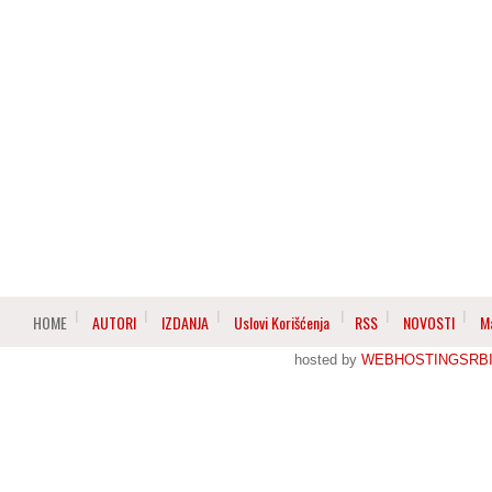
HOME
AUTORI
IZDANJA
Uslovi Korišćenja
RSS
NOVOSTI
M
hosted by
WEBHOSTINGSRBI