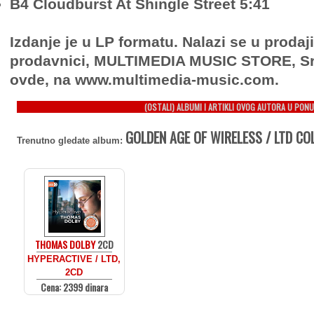
B4 Cloudburst At Shingle Street 5:41
Izdanje je u LP formatu. Nalazi se u prodaj
prodavnici, MULTIMEDIA MUSIC STORE, Sr
ovde, na www.multimedia-music.com.
(OSTALI) ALBUMI I ARTIKLI OVOG AUTORA U PONU
GOLDEN AGE OF WIRELESS / LTD CO
Trenutno gledate album:
THOMAS DOLBY
2CD
HYPERACTIVE / LTD,
2CD
Cena: 2399 dinara