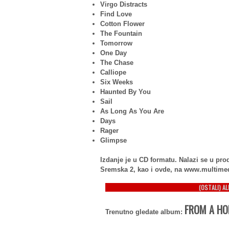
Virgo Distracts
Find Love
Cotton Flower
The Fountain
Tomorrow
One Day
The Chase
Calliope
Six Weeks
Haunted By You
Sail
As Long As You Are
Days
Rager
Glimpse
Izdanje je u CD formatu. Nalazi se u p
Sremska 2, kao i ovde, na www.multime
(OSTALI) A
FROM A HOL
Trenutno gledate album: