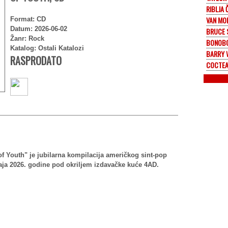
RIBLJA
VAN MO
Format: CD
Datum: 2026-06-02
BRUCE 
Žanr: Rock
BONOB
Katalog: Ostali Katalozi
BARRY 
RASPRODATO
COCTEA
of Youth" je jubilarna kompilacija američkog sint-pop
maja 2026. godine pod okriljem izdavačke kuće 4AD.