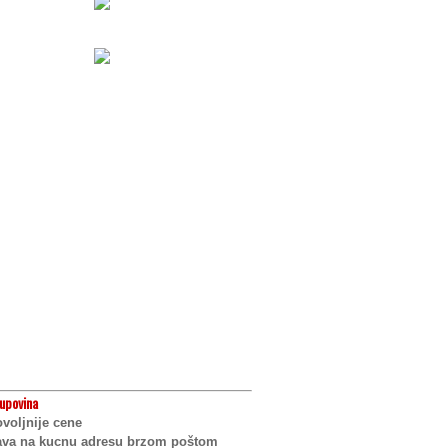
upovina
voljnije cene
ava na kucnu adresu brzom poštom