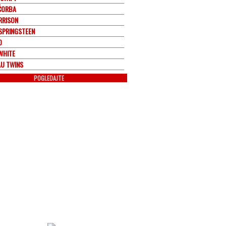
 ČORBA
RRISON
SPRINGSTEEN
O
WHITE
U TWINS
POGLEDAJTE