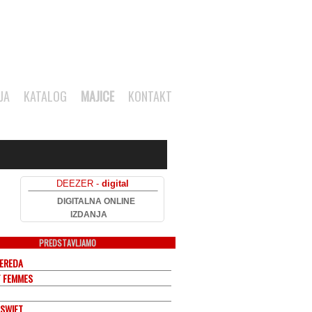
JA
KATALOG
MAJICE
KONTAKT
DEEZER -
digital
DIGITALNA ONLINE
IZDANJA
PREDSTAVLJAMO
NEREDA
T FEMMES
 SWIFT