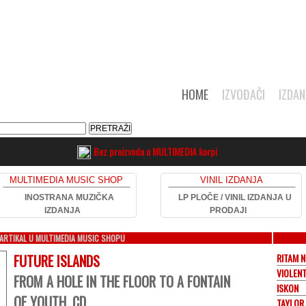
HOME
IZVOĐAČI
IZDAN
Bez proizvoda u MULTIMEDIA korpi
MULTIMEDIA MUSIC SHOP
VINIL IZDANJA
INOSTRANA MUZIČKA
LP PLOČE / VINIL IZDANJA U
IZDANJA
PRODAJI
ARTIKAL U MULTIMEDIA MUSIC SHOPU
FUTURE ISLANDS
RITAM 
VIOLEN
FROM A HOLE IN THE FLOOR TO A FONTAIN
ISKON
OF YOUTH, CD
TAYLOR