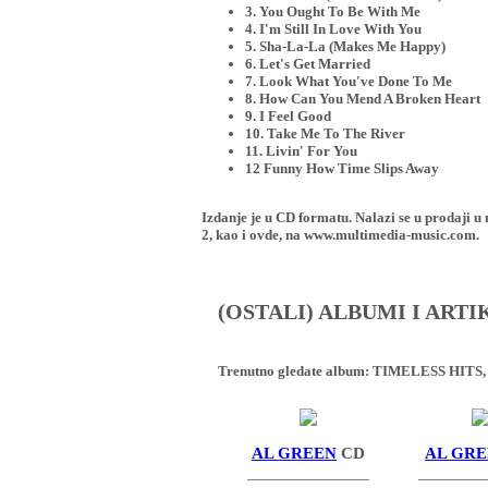
3. You Ought To Be With Me
4. I'm Still In Love With You
5. Sha-La-La (Makes Me Happy)
6. Let's Get Married
7. Look What You've Done To Me
8. How Can You Mend A Broken Heart
9. I Feel Good
10. Take Me To The River
11. Livin' For You
12 Funny How Time Slips Away
Izdanje je u CD formatu. Nalazi se u proda
2, kao i ovde, na www.multimedia-music.com.
(OSTALI) ALBUMI I ART
Trenutno gledate album:
TIMELESS HITS,
AL GREEN
CD
AL GR