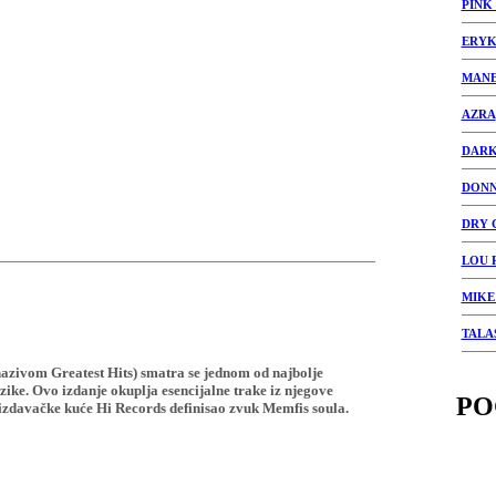
PINK
ERYK
MANE
AZRA
DARK
DONN
DRY 
LOU 
MIKE
TALA
nazivom Greatest Hits) smatra se jednom od najbolje
zike. Ovo izdanje okuplja esencijalne trake iz njegove
PO
 izdavačke kuće Hi Records definisao zvuk Memfis soula.