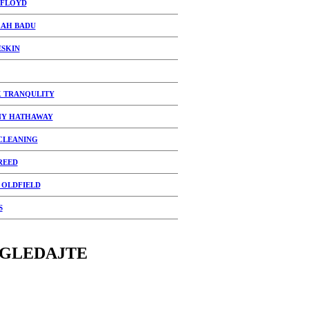
 FLOYD
AH BADU
SKIN
 TRANQULITY
Y HATHAWAY
CLEANING
REED
 OLDFIELD
S
GLEDAJTE