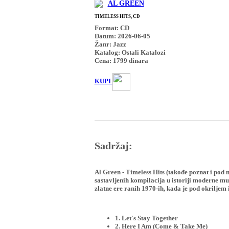
AL GREEN
TIMELESS HITS, CD
Format: CD
Datum: 2026-06-05
Žanr: Jazz
Katalog: Ostali Katalozi
Cena:
1799
dinara
KUPI
Sadržaj:
Al Green - Timeless Hits (takođe poznat i pod 
sastavljenih kompilacija u istoriji moderne mu
zlatne ere ranih 1970-ih, kada je pod okriljem
1. Let's Stay Together
2. Here I Am (Come & Take Me)