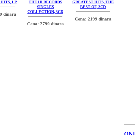
HITS, LP
THE HI RECORDS
GREATEST HITS, THE
SINGLES
BEST OF, 2CD
COLLECTION, 3CD
9 dinara
Cena: 2199 dinara
Cena: 2799 dinara
ON