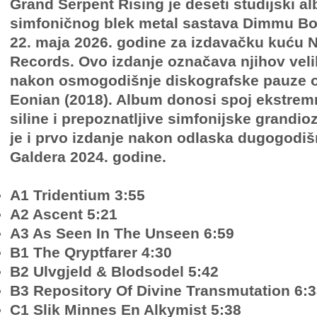
Grand Serpent Rising je deseti studijski 
simfoničnog blek metal sastava Dimmu Bor
22. maja 2026. godine za izdavačku kuću N
Records. Ovo izdanje označava njihov veli
nakon osmogodišnje diskografske pauze 
Eonian (2018). Album donosi spoj ekstrem
siline i prepoznatljive simfonijske grandio
je i prvo izdanje nakon odlaska dugogodišn
Galdera 2024. godine.
A1 Tridentium 3:55
A2 Ascent 5:21
A3 As Seen In The Unseen 6:59
B1 The Qryptfarer 4:30
B2 Ulvgjeld & Blodsodel 5:42
B3 Repository Of Divine Transmutation 6:
C1 Slik Minnes En Alkymist 5:38