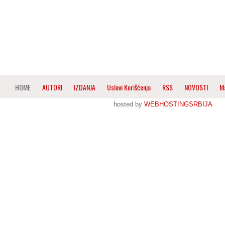
HOME
AUTORI
IZDANJA
Uslovi Korišćenja
RSS
NOVOSTI
M
hosted by
WEBHOSTINGSRBIJA