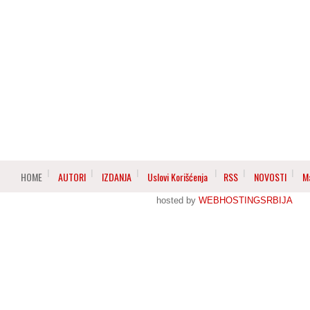
HOME
AUTORI
IZDANJA
Uslovi Korišćenja
RSS
NOVOSTI
M
hosted by
WEBHOSTINGSRBIJA