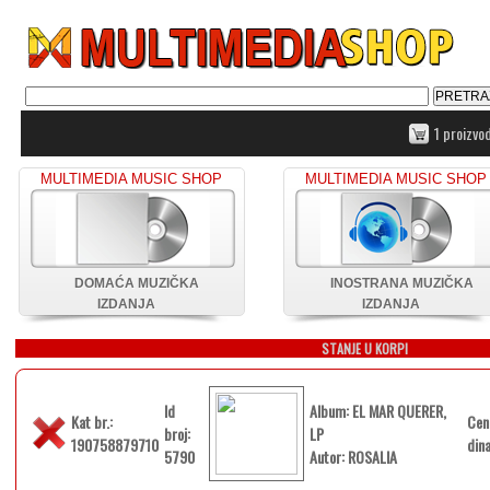
1 proizvo
MULTIMEDIA MUSIC SHOP
MULTIMEDIA MUSIC SHOP
DOMAĆA MUZIČKA
INOSTRANA MUZIČKA
IZDANJA
IZDANJA
STANJE U KORPI
Id
Album: EL MAR QUERER,
Kat br.:
Cen
broj:
LP
190758879710
din
5790
Autor: ROSALIA