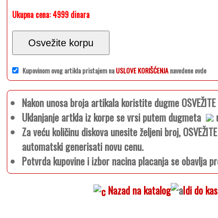
Ukupna cena:
4999 dinara
Osvežite korpu
Kupovinom ovog artikla pristajem na
USLOVE KORIŠĆENJA
navedene ovde
Nakon unosa broja artikala koristite dugme OSVEŽIT
Uklanjanje artkla iz korpe se vrsi putem dugmeta
u
Za veću količinu diskova unesite željeni broj, OSVEŽI
automatski generisati novu cenu.
Potvrda kupovine i izbor nacina placanja se obavlja pr
Nazad na katalog
Idi do ka