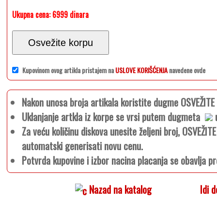
Ukupna cena:
6999 dinara
Osvežite korpu
Kupovinom ovog artikla pristajem na
USLOVE KORIŠĆENJA
navedene ovde
Nakon unosa broja artikala koristite dugme OSVEŽIT
Uklanjanje artkla iz korpe se vrsi putem dugmeta
u
Za veću količinu diskova unesite željeni broj, OSVEŽI
automatski generisati novu cenu.
Potvrda kupovine i izbor nacina placanja se obavlja pr
Nazad na katalog
Idi 