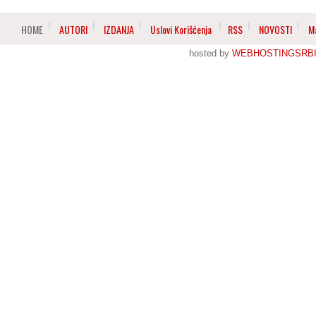
HOME
AUTORI
IZDANJA
Uslovi Korišćenja
RSS
NOVOSTI
M
hosted by
WEBHOSTINGSRBI