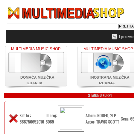
1 proizvo
MULTIMEDIA MUSIC SHOP
MULTIMEDIA MUSIC SHOP
DOMAĆA MUZIČKA
INOSTRANA MUZIČKA
IZDANJA
IZDANJA
STANJE U KORPI
Kat br.:
Id broj:
Album: RODEO, 2LP
Cena: 6
888750652010
6089
Autor: TRAVIS SCOTT