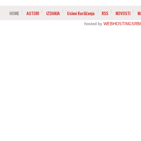
HOME
AUTORI
IZDANJA
Uslovi Korišćenja
RSS
NOVOSTI
M
hosted by
WEBHOSTINGSRBI