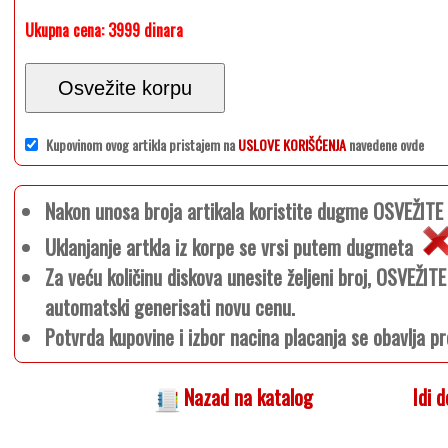
Ukupna cena:
3999 dinara
Osvežite korpu
Kupovinom ovog artikla pristajem na
USLOVE KORIŠĆENJA
navedene ovde
Nakon unosa broja artikala koristite dugme OSVEŽIT
Uklanjanje artkla iz korpe se vrsi putem dugmeta
Za veću količinu diskova unesite željeni broj, OSVEŽI
automatski generisati novu cenu.
Potvrda kupovine i izbor nacina placanja se obavlja pr
Nazad na katalog
Idi 