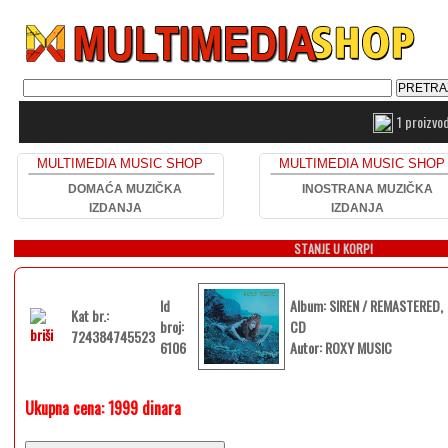
1 proizvo
MULTIMEDIA MUSIC SHOP
MULTIMEDIA MUSIC SHOP
DOMAĆA MUZIČKA
INOSTRANA MUZIČKA
IZDANJA
IZDANJA
STANJE U KORPI
Id
Album: SIREN / REMASTERED,
Kat br.:
broj:
CD
724384745523
6106
Autor: ROXY MUSIC
Ukupna cena:
1999 dinara