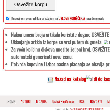
Osvežite korpu
Kupovinom ovog artikla pristajem na
USLOVE KORIŠĆENJA
navedene ovde
Nakon unosa broja artikala koristite dugme OSVEŽIT
Uklanjanje artkla iz korpe se vrsi putem dugmeta
u
Za veću količinu diskova unesite željeni broj, OSVEŽI
automatski generisati novu cenu.
Potvrda kupovine i izbor nacina placanja se obavlja pr
Nazad na katalog
Idi do ka
HOME
AUTORI
IZDANJA
Uslovi Korišćenja
RSS
NOVOSTI
M
hosted by
WEBHOSTINGSRBIJA