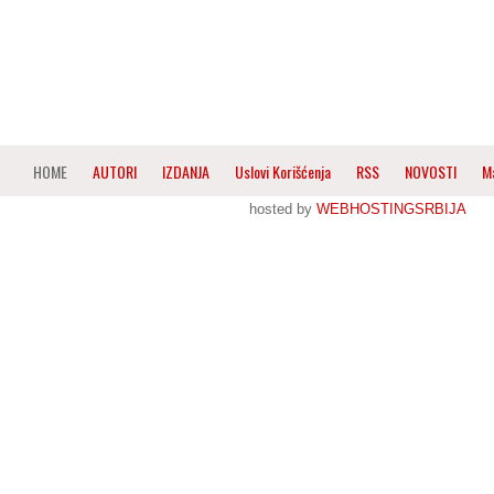
HOME
AUTORI
IZDANJA
Uslovi Korišćenja
RSS
NOVOSTI
M
hosted by
WEBHOSTINGSRBIJA