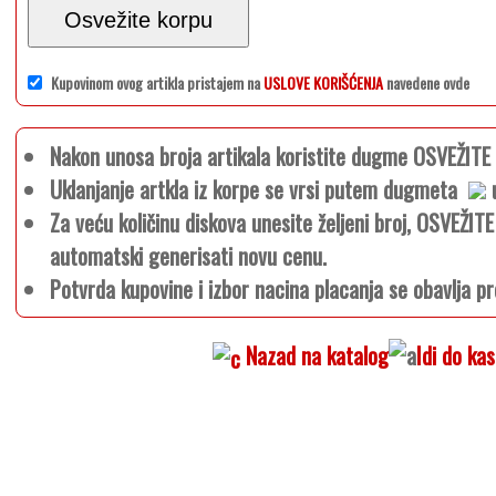
Osvežite korpu
Kupovinom ovog artikla pristajem na
USLOVE KORIŠĆENJA
navedene ovde
Nakon unosa broja artikala koristite dugme OSVEŽIT
Uklanjanje artkla iz korpe se vrsi putem dugmeta
u
Za veću količinu diskova unesite željeni broj, OSVEŽI
automatski generisati novu cenu.
Potvrda kupovine i izbor nacina placanja se obavlja pr
Nazad na katalog
Idi do ka