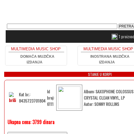
1 proizvo
MULTIMEDIA MUSIC SHOP
MULTIMEDIA MUSIC SHOP
DOMAĆA MUZIČKA
INOSTRANA MUZIČKA
IZDANJA
IZDANJA
STANJE U KORPI
Id
Album: SAXOPHONE COLOSSUS 
Kat br.:
broj:
CRYSTAL CLEAN VINYL, LP
8435723701804
6111
Autor: SONNY ROLLINS
Ukupna cena:
3799 dinara