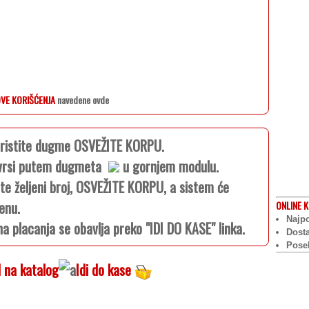
VE KORIŠĆENJA
navedene ovde
koristite dugme OSVEŽITE KORPU.
e vrsi putem dugmeta
u gornjem modulu.
ite željeni broj, OSVEŽITE KORPU, a sistem će
enu.
ONLINE
K
Najpo
na placanja se obavlja preko "IDI DO KASE" linka.
Dost
Pose
 na katalog
Idi do kase