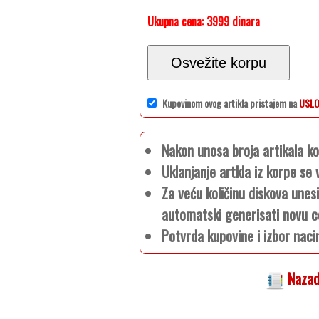
Ukupna cena:
3999 dinara
Osvežite korpu
Kupovinom ovog artikla pristajem na
USLO
Nakon unosa broja artikala 
Uklanjanje artkla iz korpe s
Za veću količinu diskova unes
automatski generisati novu c
Potvrda kupovine i izbor naci
Nazad