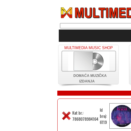
MULTIMEDIA MUSIC SHOP
DOMAĆA MUZIČKA
IZDANJA
Id
Kat br.:
broj:
7868078984164
6119