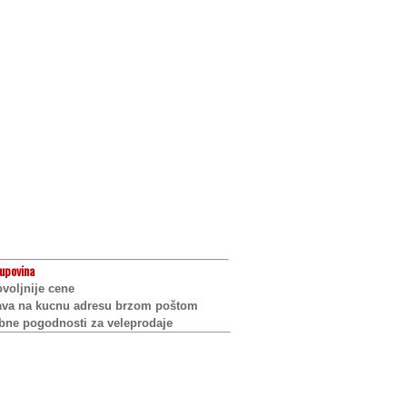
upovina
voljnije cene
ava na kucnu adresu brzom poštom
bne pogodnosti za veleprodaje