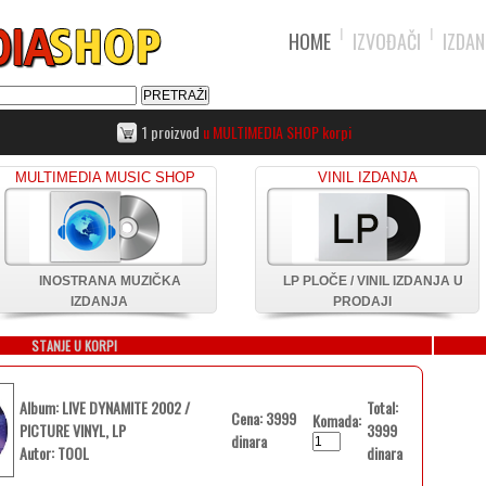
HOME
IZVOĐAČI
IZDAN
1 proizvod
u MULTIMEDIA SHOP korpi
MULTIMEDIA MUSIC SHOP
VINIL IZDANJA
INOSTRANA MUZIČKA
LP PLOČE / VINIL IZDANJA U
IZDANJA
PRODAJI
STANJE U KORPI
Album: LIVE DYNAMITE 2002 /
Total:
Cena: 3999
Komada:
PICTURE VINYL, LP
3999
dinara
Autor: TOOL
dinara