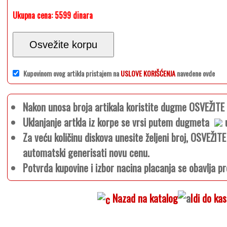
Ukupna cena:
5599 dinara
Osvežite korpu
Kupovinom ovog artikla pristajem na
USLOVE KORIŠĆENJA
navedene ovde
Nakon unosa broja artikala koristite dugme OSVEŽIT
Uklanjanje artkla iz korpe se vrsi putem dugmeta
u
Za veću količinu diskova unesite željeni broj, OSVEŽI
automatski generisati novu cenu.
Potvrda kupovine i izbor nacina placanja se obavlja pr
Nazad na katalog
Idi do ka