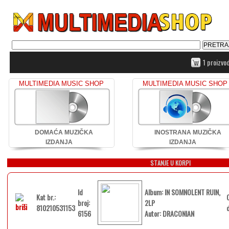
1 proizvo
MULTIMEDIA MUSIC SHOP
MULTIMEDIA MUSIC SHOP
DOMAĆA MUZIČKA
INOSTRANA MUZIČKA
IZDANJA
IZDANJA
STANJE U KORPI
Id
Album: IN SOMNOLENT RUIN,
Kat br.:
broj:
2LP
810210531153
6156
Autor: DRACONIAN