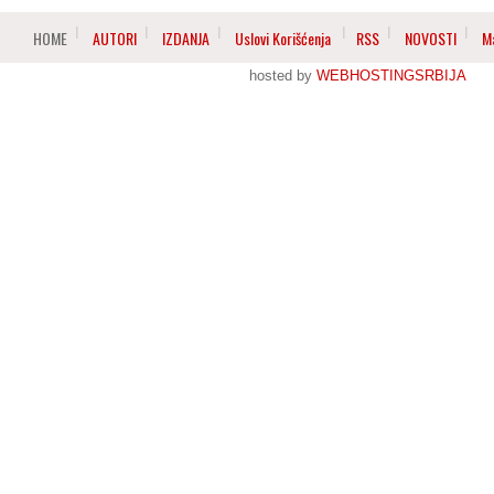
HOME
AUTORI
IZDANJA
Uslovi Korišćenja
RSS
NOVOSTI
M
hosted by
WEBHOSTINGSRBIJA