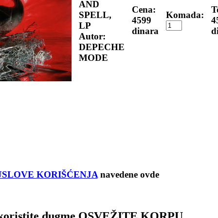
AND
Cena:
T
SPELL,
Komada:
4599
4
LP
dinara
d
Autor:
DEPECHE
MODE
USLOVE KORIŠĆENJA
navedene ovde
a koristite dugme OSVEŽITE KORPU.