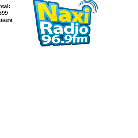
otal:
599
inara