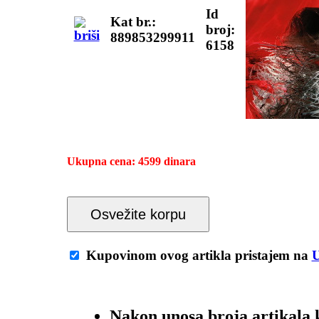
Id
Kat br.:
broj:
889853299911
6158
Ukupna cena:
4599 dinara
Osvežite korpu
Kupovinom ovog artikla pristajem na
Nakon unosa broja artikal