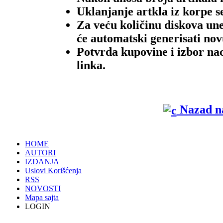
Uklanjanje artkla iz korpe 
Za veću količinu diskova u
će automatski generisati nov
Potvrda kupovine i izbor n
linka.
Nazad na
HOME
AUTORI
IZDANJA
Uslovi Korišćenja
RSS
NOVOSTI
Mapa sajta
LOGIN