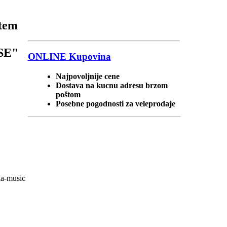
stem
ASE"
ONLINE
Kupovina
Najpovoljnije cene
Dostava na kucnu adresu brzom
poštom
Posebne pogodnosti za veleprodaje
ia-music