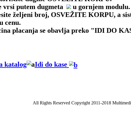
se vrsi putem dugmeta
u gornjem modulu.
nesite željeni broj, OSVEŽITE KORPU, a si
u cenu.
acina placanja se obavlja preko "IDI DO K
 katalog
Idi do kase
All Rights Reserved Copyright 2011-2018 Multimed