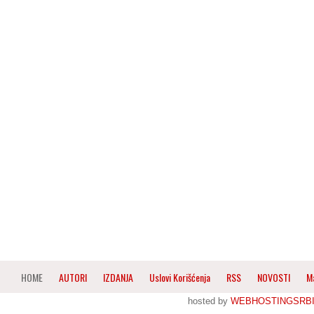
HOME
AUTORI
IZDANJA
Uslovi Korišćenja
RSS
NOVOSTI
M
hosted by
WEBHOSTINGSRBI