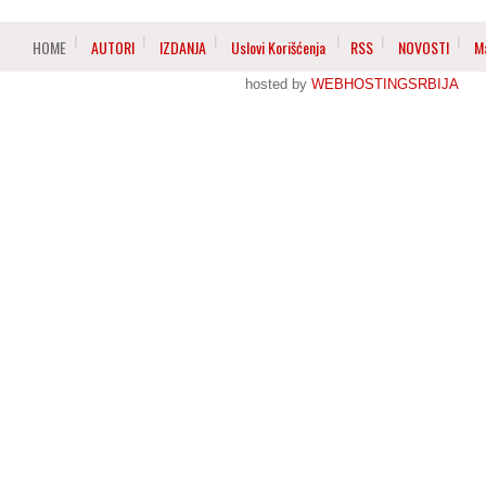
HOME
AUTORI
IZDANJA
Uslovi Korišćenja
RSS
NOVOSTI
M
hosted by
WEBHOSTINGSRBIJA