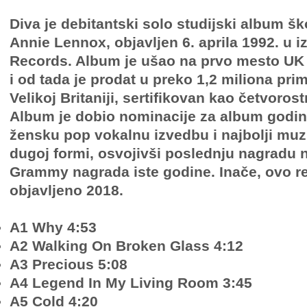
Diva je debitantski solo studijski album š
Annie Lennox, objavljen 6. aprila 1992. u 
Records. Album je ušao na prvo mesto UK
i od tada je prodat u preko 1,2 miliona pr
Velikoj Britaniji, sertifikovan kao četvorost
Album je dobio nominacije za album godin
žensku pop vokalnu izvedbu i najbolji muz
dugoj formi, osvojivši poslednju nagradu 
Grammy nagrada iste godine. Inače, ovo re
objavljeno 2018.
A1 Why 4:53
A2 Walking On Broken Glass 4:12
A3 Precious 5:08
A4 Legend In My Living Room 3:45
A5 Cold 4:20