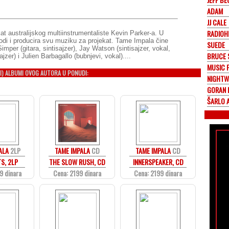
ADAM
JJ CALE
RADIOH
t australijskog multiinstrumentaliste Kevin Parker-a. U
vodi i producira svu muziku za projekat. Tame Impala čine
SUEDE
Simper (gitara, sintisajzer), Jay Watson (sintisajzer, vokal,
BRUCE 
jzer) i Julien Barbagallo (bubnjevi, vokal)....
MUSIC 
I) ALBUMI OVOG AUTORA U PONUDI:
NIGHTW
GORAN 
ŠARLO 
ALA
2LP
TAME IMPALA
CD
TAME IMPALA
CD
S, 2LP
THE SLOW RUSH, CD
INNERSPEAKER, CD
9 dinara
Cena: 2199 dinara
Cena: 2199 dinara