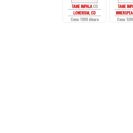
TAME IMPALA
CD
TAME IMP
LONERISM, CD
INNERSPEA
Cena: 1999 dinara
Cena: 599