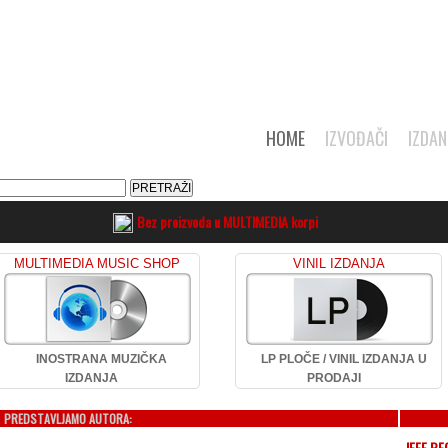
HOME
IZVOĐAČI
IZDAN
Bez proizvoda u MULTIMEDIA korpi
MULTIMEDIA MUSIC SHOP
VINIL IZDANJA
INOSTRANA MUZIČKA
LP PLOČE / VINIL IZDANJA U
IZDANJA
PRODAJI
PREDSTAVLJAMO AUTORA:
JEFF BE