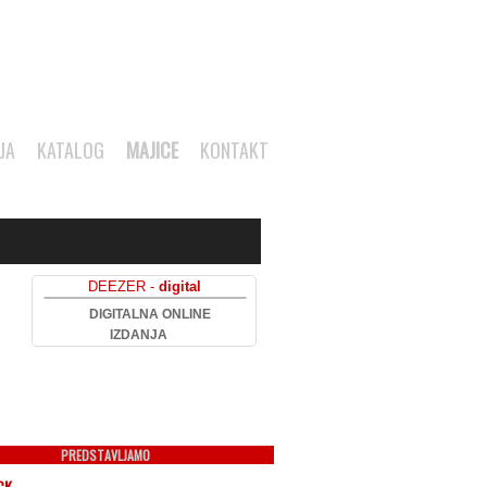
JA
KATALOG
MAJICE
KONTAKT
DEEZER -
digital
DIGITALNA ONLINE
IZDANJA
PREDSTAVLJAMO
CK