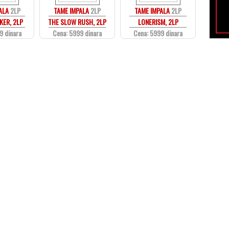
ALA
2LP
TAME IMPALA
2LP
TAME IMPALA
2LP
KER, 2LP
THE SLOW RUSH, 2LP
LONERISM, 2LP
9 dinara
Cena: 5999 dinara
Cena: 5999 dinara