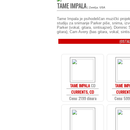
TAME IMPALA
| Zemlja: USA
Tame Impala je psihodeličan muzički projeka
studiju za snimanje Parker piše, snima, iz
Parker (vokal, gitara, sintisajzer), Dominic 
gitara), Cam Avery (bas gitara, vokal, sintisa
(OSTAL
TAME IMPALA
CD
TAME IMP
CURRENTS, CD
CURRENT
Cena: 2199 dinara
Cena: 599