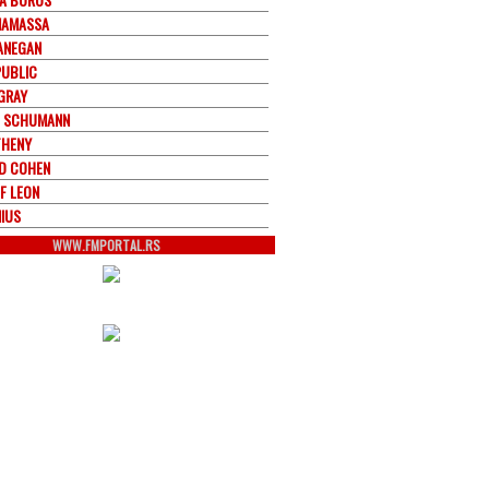
NAMASSA
ANEGAN
PUBLIC
GRAY
 SCHUMANN
THENY
D COHEN
F LEON
IUS
WWW.FMPORTAL.RS