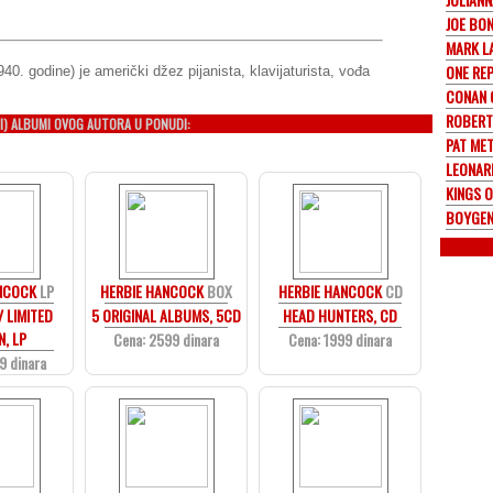
JOE BO
MARK L
ONE RE
40. godine) je američki džez pijanista, klavijaturista, vođa
CONAN 
ROBERT
I) ALBUMI OVOG AUTORA U PONUDI:
PAT ME
LEONAR
KINGS O
BOYGEN
NCOCK
LP
HERBIE HANCOCK
BOX
HERBIE HANCOCK
CD
/ LIMITED
5 ORIGINAL ALBUMS, 5CD
HEAD HUNTERS, CD
N, LP
Cena: 2599 dinara
Cena: 1999 dinara
9 dinara