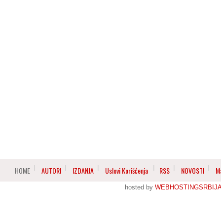
HOME
AUTORI
IZDANJA
Uslovi Korišćenja
RSS
NOVOSTI
M
hosted by
WEBHOSTINGSRBIJ