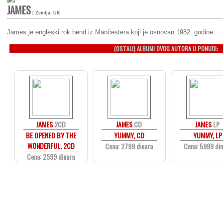
JAMES
| Zemlja: UK
James je engleski rok bend iz Mančestera koji je osnovan 1982. godine....
(OSTALI) ALBUMI OVOG AUTORA U PONUDI:
JAMES
2CD
JAMES
CD
JAMES
LP
BE OPENED BY THE
YUMMY, CD
YUMMY, LP
WONDERFUL, 2CD
Cena: 2799 dinara
Cena: 5999 di
Cena: 2599 dinara