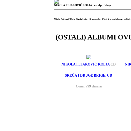
NIKOLA PEJAKOVIĆ KOLJA
| Zemlja: Srbija
Nikola Pejaković Kolja (Banja Luka, 16. septembar 1966) je srpski glumac, reditelj, s
(OSTALI) ALBUMI OV
NIKOLA PEJAKOVIĆ KOLJA
CD
NI
SREĆA I DRUGE BRIGE, CD
Cena: 799 dinara