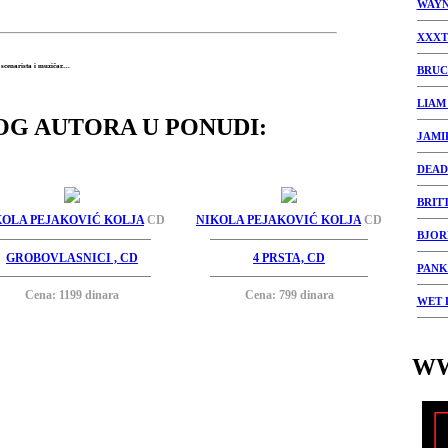
WAYN
XXXT
cenarista i muzičar....
BRUC
LIAM
OG AUTORA U PONUDI:
JAMI
DEAD
BRIT
KOLA PEJAKOVIĆ KOLJA
CD
NIKOLA PEJAKOVIĆ KOLJA
CD
BJOR
GROBOVLASNICI , CD
4 PRSTA, CD
PANK
Cena: 1199 dinara
Cena: 799 dinara
WET 
WW