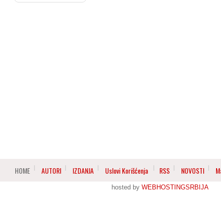
HOME
AUTORI
IZDANJA
Uslovi Korišćenja
RSS
NOVOSTI
M
hosted by
WEBHOSTINGSRBIJA