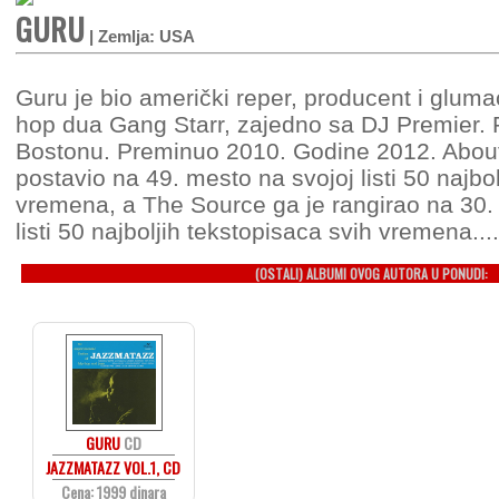
GURU
| Zemlja: USA
Guru je bio američki reper, producent i glumac
hop dua Gang Starr, zajedno sa DJ Premier. 
Bostonu. Preminuo 2010. Godine 2012. Abou
postavio na 49. mesto na svojoj listi 50 najb
vremena, a The Source ga je rangirao na 30.
listi 50 najboljih tekstopisaca svih vremena....
(OSTALI) ALBUMI OVOG AUTORA U PONUDI:
GURU
CD
JAZZMATAZZ VOL.1, CD
Cena: 1999 dinara