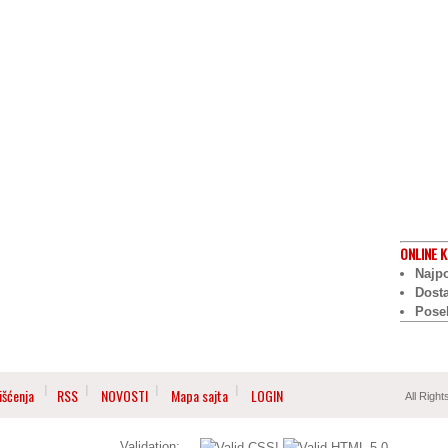
ONLINE
K
Najpo
Dost
Pose
išćenja
RSS
NOVOSTI
Mapa sajta
LOGIN
All Righ
Validation: