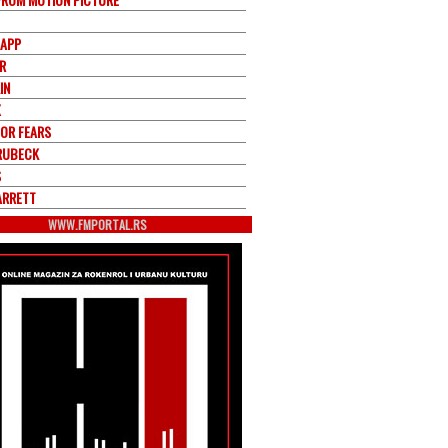
APP
R
IN
X
FOR FEARS
RUBECK
S
ARRETT
WWW.FMPORTAL.RS