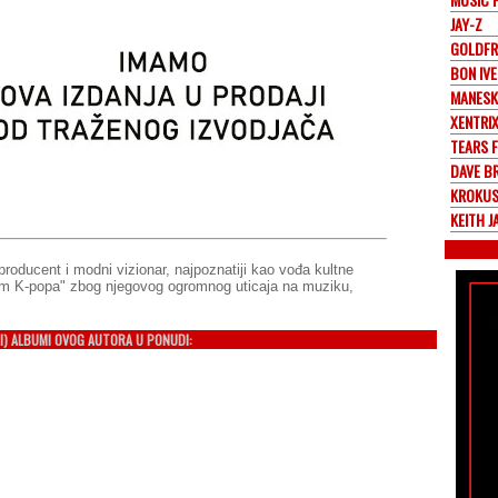
JAY-Z
GOLDFR
BON IVE
MANESK
XENTRI
TEARS 
DAVE B
KROKU
KEITH J
producent i modni vizionar, najpoznatiji kao vođa kultne
m K-popa" zbog njegovog ogromnog uticaja na muziku,
I) ALBUMI OVOG AUTORA U PONUDI: