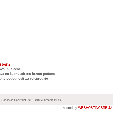
upovina
voljnije cene
ava na kucnu adresu brzom poštom
bne pogodnosti za veleprodaje
ts Reserved Copyright 2011-2018 Multimedia-music
hosted by
WEBHOSTINGSRBIJA