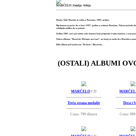
MARČELO
| Zemlja: Srbija
Marko Šelić Marčelo je rođen u Paraćinu, 1983. godine.
Hip-hopom je počeo da se bavi 1997. godine u rodnom Paraćinu. Nakon perioda d
ozbiljniju priliku da se pokaže.
Godine 2001. prvi put snima solo numeru koju potpisuje svojim imenom, a tom pe
Nakon albuma "Bassivity Mixtape: prvi put", na kojoj su našle dve Marčelove pesm
Debi album pod naslovom "De facto" (Bassivity...
(OSTALI) ALBUMI OV
MARČELO
CD
MARČEL
Treća strana medalje
Deca i 
Cena: 799 dinara
Cena: 999