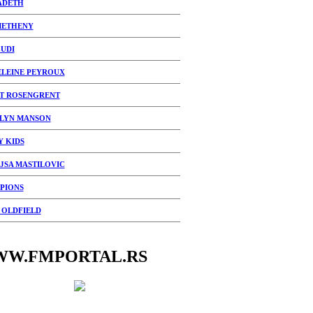
ADETH
METHENY
CUDI
LEINE PEYROUX
T ROSENGRENT
LYN MANSON
Y KIDS
JSA MASTILOVIC
PIONS
 OLDFIELD
W.FMPORTAL.RS