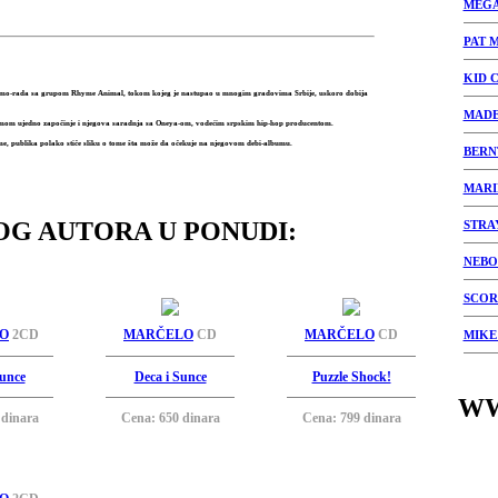
MEG
PAT 
KID 
emo-rada sa grupom Rhyme Animal, tokom kojeg je nastupao u mnogim gradovima Srbije, uskoro dobija
MADE
smom ujedno započinje i njegova saradnja sa Oneya-om, vodećim srpskim hip-hop producentom.
e, publika polako stiče sliku o tome šta može da očekuje na njegovom debi-albumu.
BERN
MARI
OG AUTORA U PONUDI:
STRA
NEBO
SCOR
O
2CD
MARČELO
CD
MARČELO
CD
MIKE
Sunce
Deca i Sunce
Puzzle Shock!
WW
 dinara
Cena: 650 dinara
Cena: 799 dinara