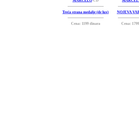
MARČELO
CD
MARČEL
Treća strana medalje (de lux)
NOJEVA VA
Cena: 1199 dinara
Cena: 1799