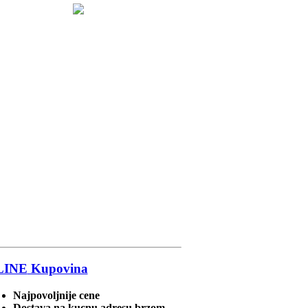
LINE
Kupovina
Najpovoljnije cene
Dostava na kucnu adresu brzom