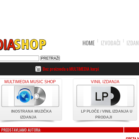
HOME
IZVOĐAČI
IZDAN
Bez proizvoda u MULTIMEDIA korpi
MULTIMEDIA MUSIC SHOP
VINIL IZDANJA
INOSTRANA MUZIČKA
LP PLOČE / VINIL IZDANJA U
IZDANJA
PRODAJI
PREDSTAVLJAMO AUTORA:
GRETA V