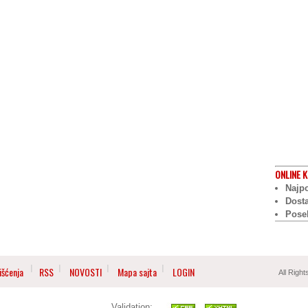
ONLINE
K
Najpo
Dost
Pose
išćenja
RSS
NOVOSTI
Mapa sajta
LOGIN
All Righ
Validation: