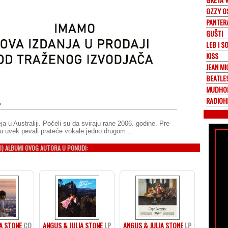
OZZY O
PANTER
GUŠTI
LEB I S
KISS
JEAN MI
BEATLE
MUDHO
RADIOH
a
ja u Australiji. Počeli su da sviraju rane 2006. godine. Pre
su uvek pevali prateće vokale jedno drugom....
I) ALBUMI OVOG AUTORA U PONUDI:
A STONE
CD
ANGUS & JULIA STONE
LP
ANGUS & JULIA STONE
LP