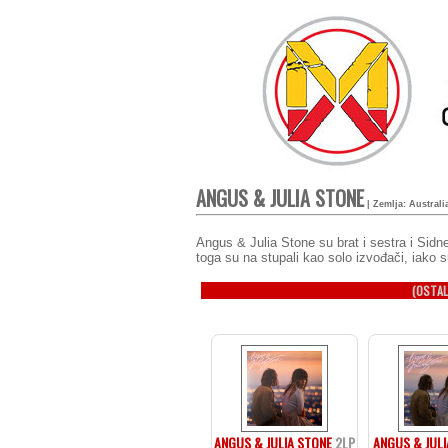
ANGUS & JULIA STONE
| Zemlja: Australi
Angus & Julia Stone su brat i sestra i Sidne
toga su na stupali kao solo izvođači, iako 
(OSTAL
ANGUS & JULIA STONE
2LP
ANGUS & JULI