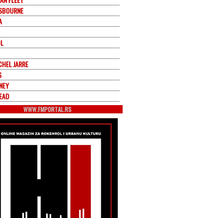
SBOURNE
A
OL
CHEL JARRE
S
NEY
EAD
WWW.FMPORTAL.RS