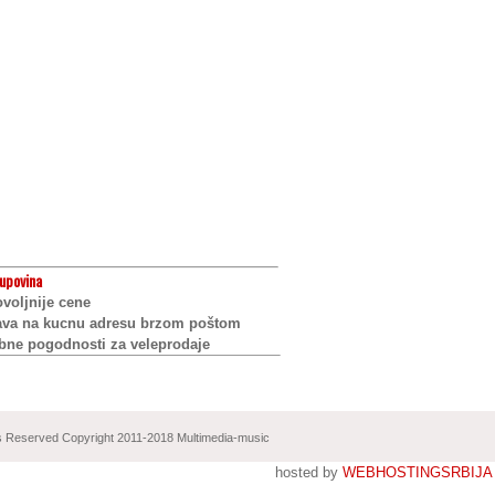
upovina
voljnije cene
ava na kucnu adresu brzom poštom
bne pogodnosti za veleprodaje
ts Reserved Copyright 2011-2018 Multimedia-music
hosted by
WEBHOSTINGSRBIJA