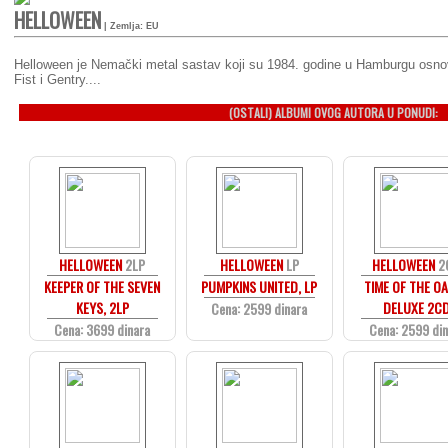
HELLOWEEN
| Zemlja: EU
Helloween je Nemački metal sastav koji su 1984. godine u Hamburgu osnov
Fist i Gentry....
(OSTALI) ALBUMI OVOG AUTORA U PONUDI:
HELLOWEEN
2LP
HELLOWEEN
LP
HELLOWEEN
2
KEEPER OF THE SEVEN
PUMPKINS UNITED, LP
TIME OF THE OA
KEYS, 2LP
DELUXE 2C
Cena: 2599 dinara
Cena: 3699 dinara
Cena: 2599 di