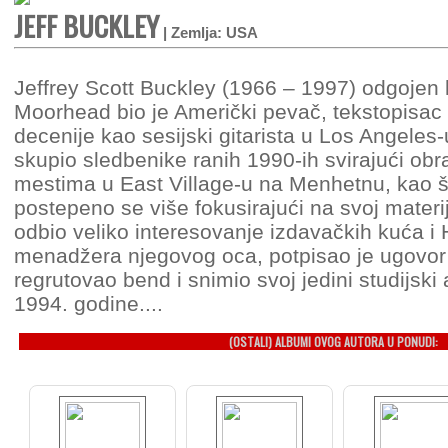
JEFF BUCKLEY
| Zemlja: USA
Jeffrey Scott Buckley (1966 – 1997) odgojen 
Moorhead bio je Američki pevač, tekstopisac i
decenije kao sesijski gitarista u Los Angeles-
skupio sledbenike ranih 1990-ih svirajući o
mestima u East Village-u na Menhetnu, kao št
postepeno se više fokusirajući na svoj materi
odbio veliko interesovanje izdavačkih kuća 
menadžera njegovog oca, potpisao je ugovor
regrutovao bend i snimio svoj jedini studijski
1994. godine....
(OSTALI) ALBUMI OVOG AUTORA U PONUDI: