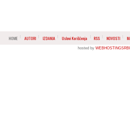
HOME
AUTORI
IZDANJA
Uslovi Korišćenja
RSS
NOVOSTI
M
hosted by
WEBHOSTINGSRBI