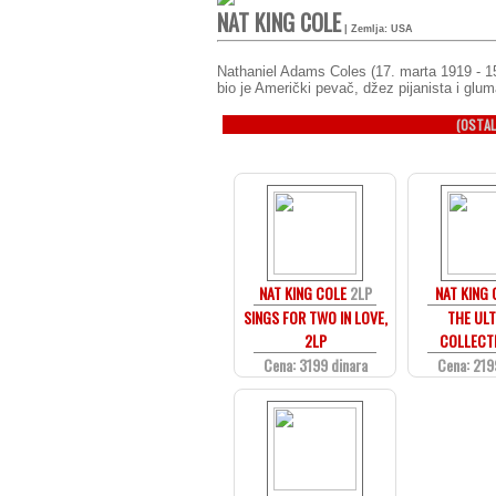
NAT KING COLE
| Zemlja: USA
Nathaniel Adams Coles (17. marta 1919 - 15
bio je Američki pevač, džez pijanista i gluma
(OSTAL
NAT KING COLE
2LP
NAT KING 
SINGS FOR TWO IN LOVE,
THE ULT
2LP
COLLECTI
Cena: 3199 dinara
Cena: 219