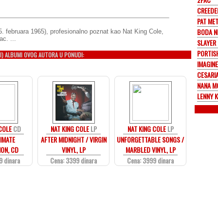
CREEDE
PAT ME
BODA N
. februara 1965), profesionalno poznat kao Nat King Cole,
c. ...
SLAYER
PORTIS
I) ALBUMI OVOG AUTORA U PONUDI:
IMAGIN
CESARI
NANA M
LENNY 
COLE
CD
NAT KING COLE
LP
NAT KING COLE
LP
IMATE
AFTER MIDNIGHT / VIRGIN
UNFORGETTABLE SONGS /
ON, CD
VINYL, LP
MARBLED VINYL, LP
9 dinara
Cena: 3399 dinara
Cena: 3999 dinara