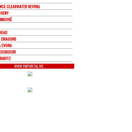
NCE CLEARWATER REVIVAL
THENY
INKOVIĆ
HEAD
E DRAGONS
A EVORA
OUSKOURI
KRAVITZ
WWW.FMPORTAL.RS