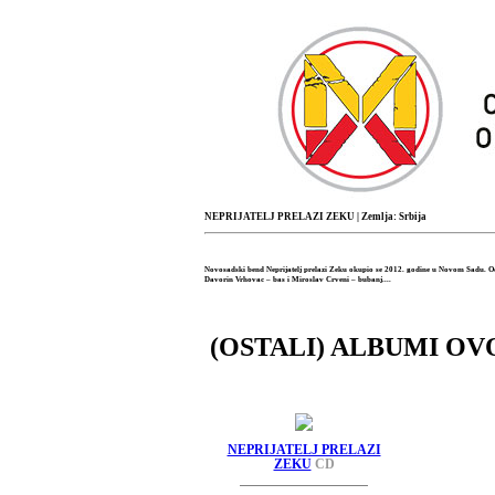
NEPRIJATELJ PRELAZI ZEKU
| Zemlja: Srbija
Novosadski bend Neprijatelj prelazi Zeku okupio se 2012. godine u Novom Sadu. Od s
Davorin Vrhovac – bas i Miroslav Crveni – bubanj....
(OSTALI) ALBUMI OV
NEPRIJATELJ PRELAZI
ZEKU
CD