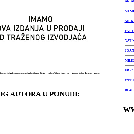
ARIA
MUSI
NICK
FAT 
NAT 
JOAN
MILE
ERIC
amog starta čini ga ista petorka: Zoran Gagić – vokal, Oliver Popovski – gitara, Stefan Pajević – gitara,
WITH
BLAC
OG AUTORA U PONUDI:
WW