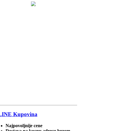
LINE
Kupovina
Najpovoljnije cene
Dostava na kucnu adresu brzom