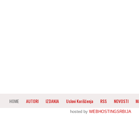
HOME
AUTORI
IZDANJA
Uslovi Korišćenja
RSS
NOVOSTI
M
hosted by
WEBHOSTINGSRBIJA